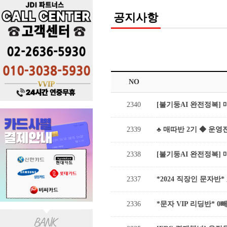
공지사항
NO
2340
[불기둥AI 완전정복] 
2339
♣ 매따반 2기 ◆ 운
2338
[불기둥AI 완전정복] 
2337
*2024 직장인 문자반*
2336
*문자 VIP 리딩반* 0빼